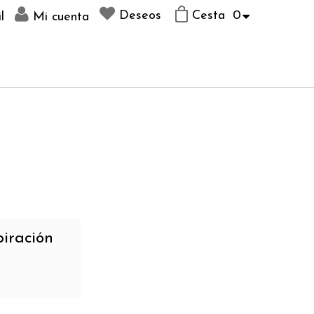
Deseos
Cesta
0
l
Mi cuenta
piración