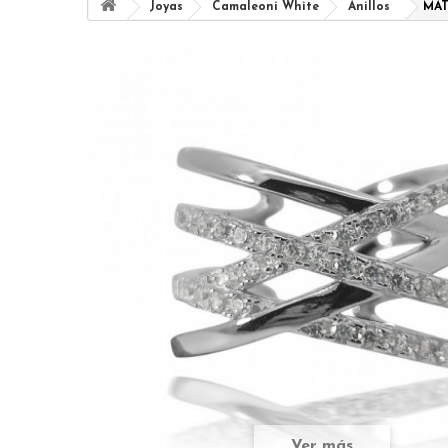
Joyas
Camaleoni White
Anillos
MAT
Ver más