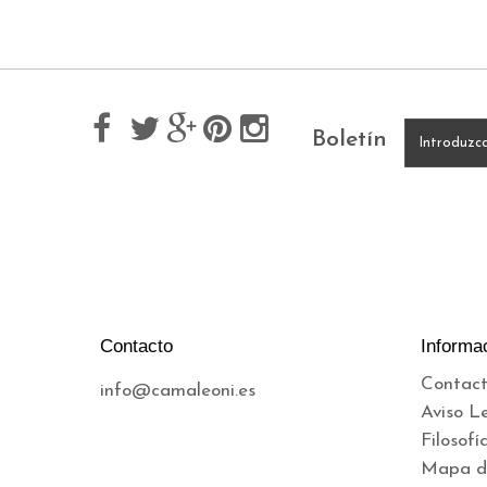
Boletín
Contacto
Informa
Contact
info@camaleoni.es
Aviso L
Filosofí
Mapa de